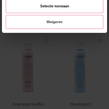
Selectie toestaan
XL drogerballen
Douchegel Cocco
Weigeren
€--,--
€--,--
Douchegel Soffice
Douchegel J