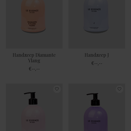
Handzeep Diamante
Handzeep J
Ylang
€--,--
€--,--