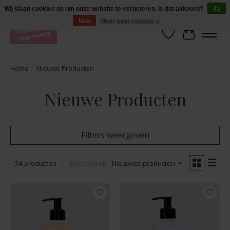
De lekkerste geuren wasparfum in uw eigen shop. Testers nodig? Ga naar
Wij slaan cookies op om onze website te verbeteren. Is dat akkoord?
Ja
producten --> wasparfum --> geurtester
Nee
Meer over cookies »
Verlanglijst
Winkelwa
Home
/
Nieuwe Producten
Nieuwe Producten
Filters weergeven
74 producten
Sorteren op
Nieuwste producten