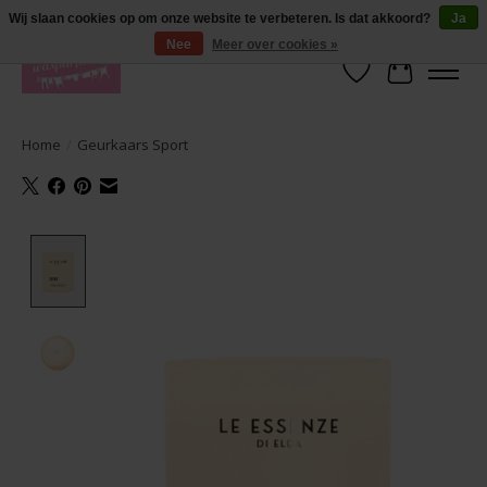
De lekkerste geuren wasparfum in uw eigen shop. Testers nodig? Ga naar
Wij slaan cookies op om onze website te verbeteren. Is dat akkoord?
Ja
producten --> wasparfum --> geurtester
Nee
Meer over cookies »
Verlanglijst
Winkelwa
Home
/
Geurkaars Sport
Product image slideshow Items