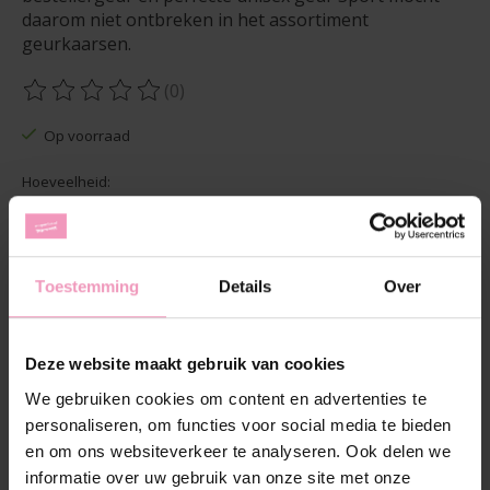
daarom niet ontbreken in het assortiment
geurkaarsen.
(0)
De beoordeling van dit product is
0
van de 5
Op voorraad
Hoeveelheid:
Toevoegen aan winkelwagen
Toestemming
Details
Over
Aan verlanglijst toevoegen
Deze website maakt gebruik van cookies
Plaats bestelling
We gebruiken cookies om content en advertenties te
Toevoegen om te vergelijken
personaliseren, om functies voor social media te bieden
en om ons websiteverkeer te analyseren. Ook delen we
informatie over uw gebruik van onze site met onze