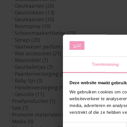
Geurkaarten
(20)
Geurstokken
(13)
Geurkaarsen
(10)
Roomspray
(10)
Schoonmaakartikelen
(23)
Sprays
(20)
Vaatwasser parfum
(4)
Was accessoires
(21)
Wasmiddel
(7)
Toestemming
Geurballetjes
(7)
Paardenverzorging
(5)
Baby lijn
(3)
Deze website maakt gebruik
Hondenverzorging
(10)
We gebruiken cookies om cont
Geurolie
(11)
websiteverkeer te analyseren
Proefproducten
(1)
media, adverteren en analys
Sale
(7)
verstrekt of die ze hebben v
Promotie materialen
(9)
Media
(0)
Toestemmingsselectie