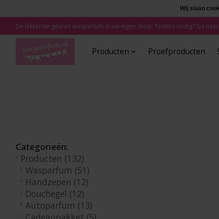
Wij slaan coo
De lekkerste geuren wasparfum in uw eigen shop. Testers nodig? Ga naar
Producten
Proefproducten
Categorieën:
Producten
(132)
Wasparfum
(51)
Handzepen
(12)
Douchegel
(12)
Autoparfum
(13)
Cadeaupakket
(5)