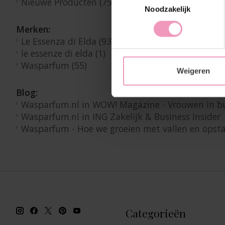
Nieuwe Producten
(75)
Noodzakelijk
Merken:
Le Essenza di Elda
(93)
le essenze di elda
(1)
Wasparfum
(55)
Weigeren
Blog:
Wasparfum.nl in WOW! Magazine - Vrouwen in b
Wasparfum.nl in ING Zakelijk & Business Insider
Wasparfum - Hoe we groeien met vallen en opst
Categorieën