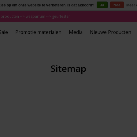
kies op om onze website te verbeteren. Is dat akkoord?
Ja
Nee
Meer 
 producten --> wasparfum --> geurtester
Sale
Promotie materialen
Media
Nieuwe Producten
Sitemap