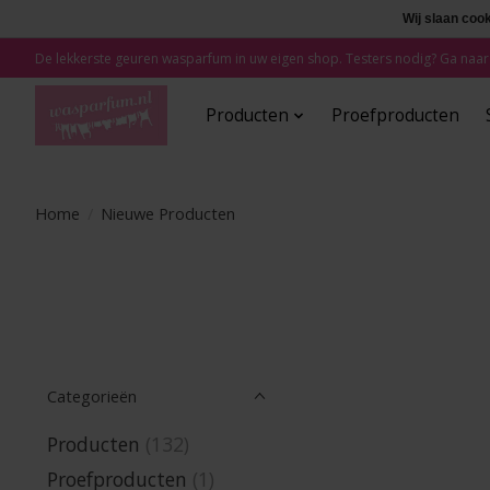
Wij slaan coo
De lekkerste geuren wasparfum in uw eigen shop. Testers nodig? Ga naar
Producten
Proefproducten
Home
/
Nieuwe Producten
Categorieën
Producten
(132)
Proefproducten
(1)