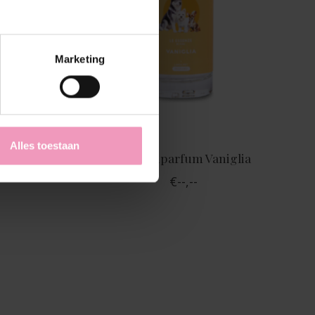
Marketing
Alles toestaan
de &
Hondenparfum Vaniglia
€--,--