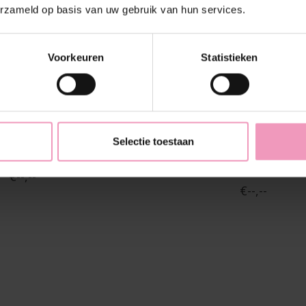
erzameld op basis van uw gebruik van hun services.
Voorkeuren
Statistieken
Selectie toestaan
arfum Mango
Hondenparfum The Ver
Pompelmo
€--,--
€--,--