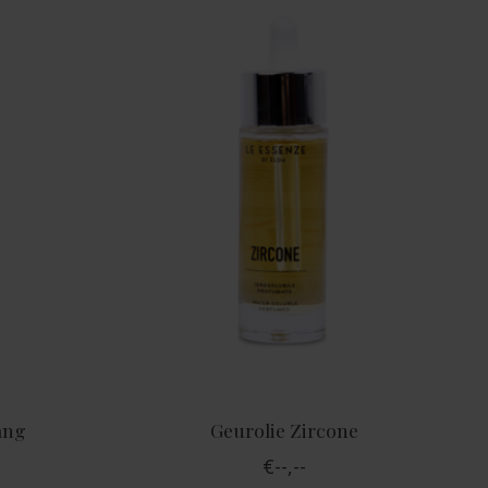
ang
Geurolie Zircone
€--,--