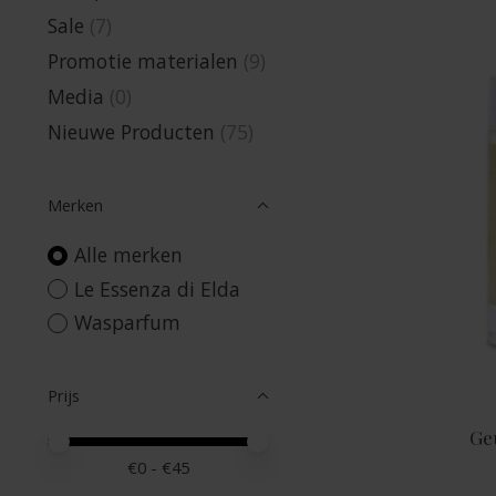
Sale
(7)
Promotie materialen
(9)
Media
(0)
Nieuwe Producten
(75)
Merken
Alle merken
Le Essenza di Elda
Wasparfum
Prijs
Ge
Minimale prijswaarde
Price maximum value
€
0
- €
45