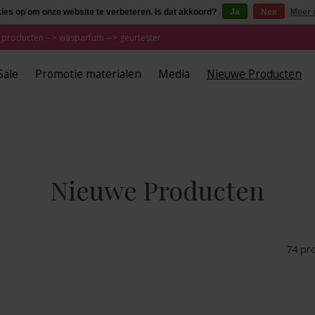
kies op om onze website te verbeteren. Is dat akkoord?
Ja
Nee
Meer 
 producten --> wasparfum --> geurtester
Sale
Promotie materialen
Media
Nieuwe Producten
Nieuwe Producten
74 pr