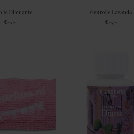
olie Diamante
Geurolie Lavanda
€--,--
€--,--