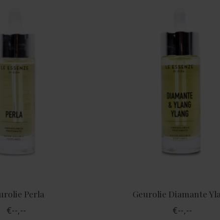
urolie Perla
Geurolie Diamante Yl
€--,--
€--,--