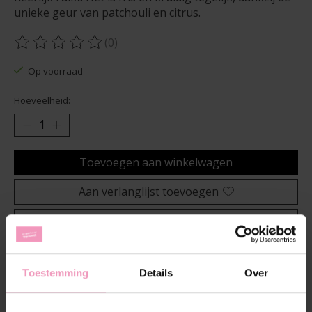
unieke geur van patchouli en citrus.
(0)
De beoordeling van dit product is
0
van de 5
Op voorraad
Hoeveelheid:
Toevoegen aan winkelwagen
Aan verlanglijst toevoegen
Plaats bestelling
Toevoegen om te vergelijken
Toestemming
Details
Over