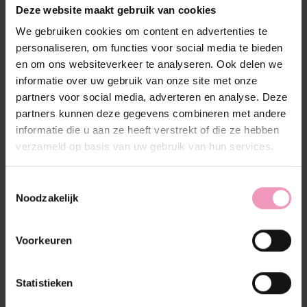
Beschrijving
Reviews (0)
Deze website maakt gebruik van cookies
We gebruiken cookies om content en advertenties te
Hondenshampoo Vaniglia
personaliseren, om functies voor social media te bieden
en om ons websiteverkeer te analyseren. Ook delen we
Sommige geuren doen meteen iets met je. Vanille is er
informatie over uw gebruik van onze site met onze
zo één. Zacht, geruststellend en een tikkeltje zoet. Dat
partners voor social media, adverteren en analyse. Deze
klinkt toch als de perfecte geur voor een
partners kunnen deze gegevens combineren met andere
hondenshampoo? Dat vonden wij ook. De
hondenshampoo Vaniglia zorgt er niet voor dat jouw
informatie die u aan ze heeft verstrekt of die ze hebben
hond heerlijk ruikt, maar ook dat deze goed wordt
verzameld op basis van uw gebruik van hun services.
gereinigd.
De shampoo is speciaal ontwikkeld voor alle
Toestemmingsselectie
Noodzakelijk
hondenrassen en reinigt de vacht op milde wijze,
zonder de natuurlijke balans te verstoren. Aloë vera
en glycerine zorgen voor hydratatie, zachtheid en
Voorkeuren
bescherming zodat je viervoeter zich net zo goed
voelt als hij ruikt. Verander je hond in wandelend
knuffeldier door de hondenshampoo te combineren
Statistieken
met de hondenparfum. Zo blijft de subtiele geur van
vanille extra lang aanwezig.