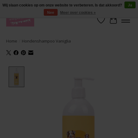
De lekkerste geuren wasparfum in uw eigen shop. Testers nodig? Ga naar
Wij slaan cookies op om onze website te verbeteren. Is dat akkoord?
Ja
producten --> wasparfum --> geurtester
Nee
Meer over cookies »
Verlanglijst
Winkelwa
Home
/
Hondenshampoo Vaniglia
Product image slideshow Items