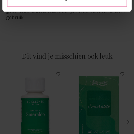
daarnaast te gebruiken in diverse diffusers en andere
geurverspreiders, waardoor je volop kunt variëren in
gebruik.
Dit vind je misschien ook leuk
Items van productcarrousel