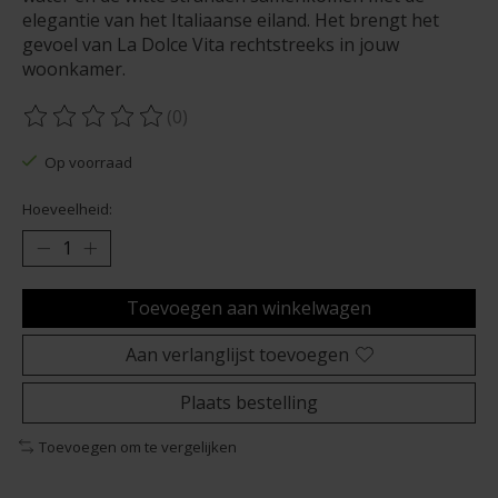
elegantie van het Italiaanse eiland. Het brengt het
gevoel van La Dolce Vita rechtstreeks in jouw
woonkamer.
(0)
De beoordeling van dit product is
0
van de 5
Op voorraad
Hoeveelheid:
Toevoegen aan winkelwagen
Aan verlanglijst toevoegen
Plaats bestelling
Toevoegen om te vergelijken