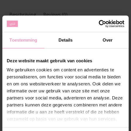
Beschrijving
Reviews (0)
Geurolie Smeraldo
Toestemming
Details
Over
Met maar liefst 10 nieuwe geuroliën geïnspireerd op
de Le Essenze di Elda-lijn kan de Smeraldo niet
achterblijven. De geurolie Smeraldo neemt je mee
Deze website maakt gebruik van cookies
naar de Smaragdkust van Sardinië, waar het
We gebruiken cookies om content en advertenties te
azuurblauwe water en de witte stranden
personaliseren, om functies voor social media te bieden
samenkomen met de elegantie van het Italiaanse
en om ons websiteverkeer te analyseren. Ook delen we
eiland. Het brengt het gevoel van La Dolce Vita
informatie over uw gebruik van onze site met onze
rechtstreeks in jouw woonkamer.
partners voor social media, adverteren en analyse. Deze
Geur:
Fris en musk
partners kunnen deze gegevens combineren met andere
Inhoud:
30 ml
informatie die u aan ze heeft verstrekt of die ze hebben
verzameld op basis van uw gebruik van hun services.
Wat is geurolie?