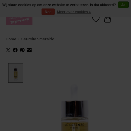
De lekkerste geuren wasparfum in uw eigen shop. Testers nodig? Ga naar
Wij slaan cookies op om onze website te verbeteren. Is dat akkoord?
Ja
producten --> wasparfum --> geurtester
Nee
Meer over cookies »
Verlanglijst
Winkelwa
Home
/
Geurolie Smeraldo
Product image slideshow Items