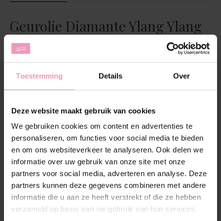
Geurolie Diamante Ylang Ylang
Het is het zusje van de populaire Diamante: de
Diamante Ylang Ylang. Na de wasparfum kon een
geurolie in deze geur niet achterblijven. De geurolie
op waterbasis is een mix van de bestellergeur
Toestemming
Details
Over
Diamante met de exotische charme van Ylang Ylang.
Een betoverende gele bloem uit Indonesië die een
beetje jasmijnachtig ruikt, maar ook wat weg heeft
Deze website maakt gebruik van cookies
van narcissen. Met de geurolie Diamante Ylang Ylang
We gebruiken cookies om content en advertenties te
creëer je in een korte tijd een heerlijke geur in iedere
personaliseren, om functies voor social media te bieden
ruimte. Het enige wat je hoeft te doen, is een paar
en om ons websiteverkeer te analyseren. Ook delen we
druppels geurolie toevoegen in je diffuser of
oliebrander.
informatie over uw gebruik van onze site met onze
partners voor social media, adverteren en analyse. Deze
Geur:
Zoet, bloemig en fris
partners kunnen deze gegevens combineren met andere
Inhoud:
30 ml
informatie die u aan ze heeft verstrekt of die ze hebben
Wat is geurolie?
verzameld op basis van uw gebruik van hun services.