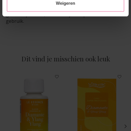
om de geur subtiel te verspreiden. De oliën zijn
Weigeren
daarnaast te gebruiken in diverse diffusers en andere
geurverspreiders, waardoor je volop kunt variëren in
gebruik.
Dit vind je misschien ook leuk
Items van productcarrousel