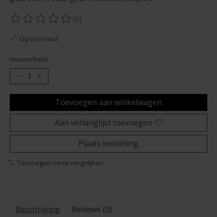
(0)
De beoordeling van dit product is
0
van de 5
Op voorraad
Hoeveelheid:
Toevoegen aan winkelwagen
Aan verlanglijst toevoegen
Plaats bestelling
Toevoegen om te vergelijken
Beschrijving
Reviews (0)