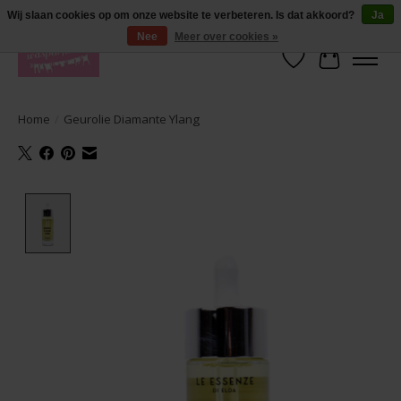
De lekkerste geuren wasparfum in uw eigen shop. Testers nodig? Ga naar
Wij slaan cookies op om onze website te verbeteren. Is dat akkoord?
Ja
producten --> wasparfum --> geurtester
Nee
Meer over cookies »
Verlanglijst
Winkelwa
Home
/
Geurolie Diamante Ylang
Product image slideshow Items