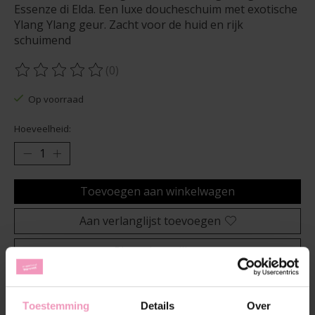
Essenze di Elda. Een luxe doucheschuim met exotische
Ylang Ylang geur. Zacht voor de huid en rijk
schuimend
(0)
De beoordeling van dit product is
0
van de 5
Op voorraad
Hoeveelheid:
Toevoegen aan winkelwagen
Aan verlanglijst toevoegen
Plaats bestelling
Toevoegen om te vergelijken
Toestemming
Details
Over