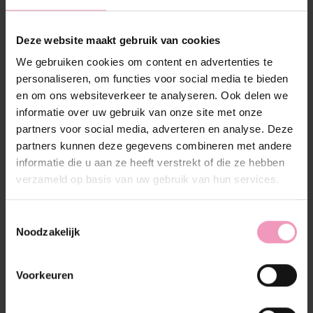
Beschrijving
Reviews (0)
Deze website maakt gebruik van cookies
We gebruiken cookies om content en advertenties te
Douchegel Diamante Ylang
personaliseren, om functies voor social media te bieden
Ylang
en om ons websiteverkeer te analyseren. Ook delen we
informatie over uw gebruik van onze site met onze
Is de geurlijn Diamante Ylang Ylang jouw favoriet?
partners voor social media, adverteren en analyse. Deze
Dan mag de douchegel Ylang Ylang niet ontbreken.
partners kunnen deze gegevens combineren met andere
Het is een mix van de bestellergeur Diamante met de
informatie die u aan ze heeft verstrekt of die ze hebben
exotische charme van Ylang Ylang. Een betoverende
verzameld op basis van uw gebruik van hun services.
gele bloem uit Indonesië die een beetje jasmijnachtig
ruikt, maar ook wat weg heeft van narcissen. Het rijke,
romige schuim reinigt de huid zacht en laat een
Toestemmingsselectie
Noodzakelijk
heerlijk verzorgend gevoel achter. Slechts een kleine
hoeveelheid is genoeg voor een overvloed aan
schuim.
Voorkeuren
Inhoud:
200 ml
Verkoopprijs b2c: €17,95 incl. btw