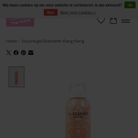
De lekkerste geuren wasparfum in uw eigen shop. Testers nodig? Ga naar
Wij slaan cookies op om onze website te verbeteren. Is dat akkoord?
Ja
producten --> wasparfum --> geurtester
Nee
Meer over cookies »
Verlanglijst
Winkelwa
Home
/
Douchegel Diamante Ylang Ylang
Product image slideshow Items