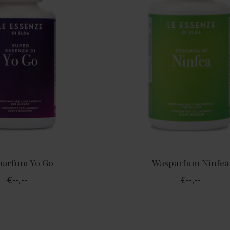
arfum Yo Go
Wasparfum Ninfea
€--,--
€--,--