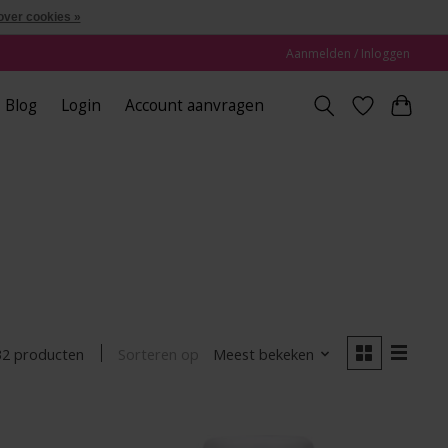
over cookies »
Aanmelden / Inloggen
Blog
Login
Account aanvragen
Sorteren op
Meest bekeken
32 producten