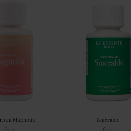
rfum Magnolia
Smeraldo
€--,--
€--,--