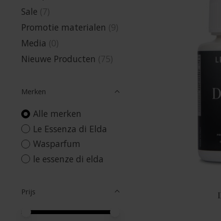
Sale
(7)
Promotie materialen
(9)
Media
(0)
Nieuwe Producten
(75)
Merken
Alle merken
Le Essenza di Elda
Wasparfum
le essenze di elda
Prijs
Minimale prijswaarde
Price maximum value