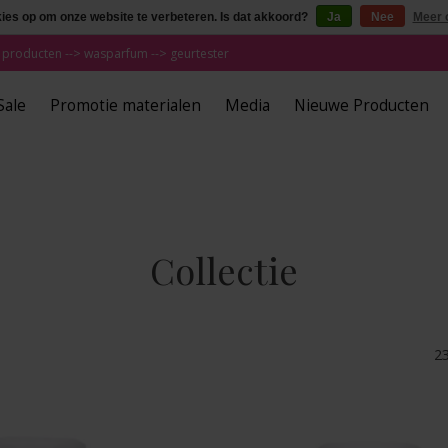
kies op om onze website te verbeteren. Is dat akkoord?
Ja
Nee
Meer 
 producten --> wasparfum --> geurtester
Sale
Promotie materialen
Media
Nieuwe Producten
Collectie
2