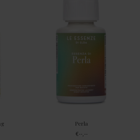
ng
Perla
€--,--