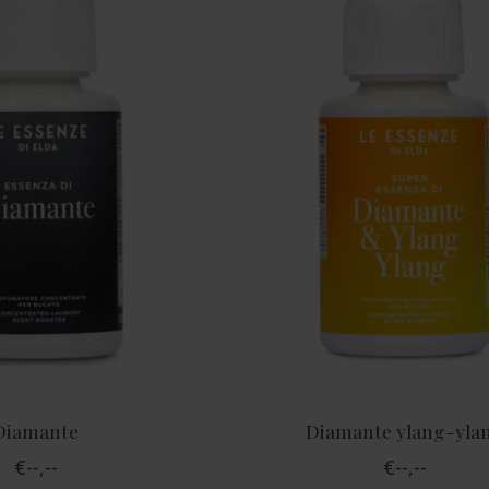
Diamante
Diamante ylang-yla
€--,--
€--,--