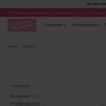
Wij slaan coo
De lekkerste geuren wasparfum in uw eigen shop. Testers nodig? Ga naar
Producten
Proefproducten
Home
/
Collectie
Categorieën
Producten
(132)
Proefproducten
(1)