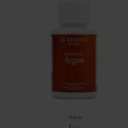
Argan
€--,--