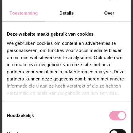
Toevoegen om te vergelijken
Toestemming
Details
Over
Beschrijving
Reviews (0)
Deze website maakt gebruik van cookies
We gebruiken cookies om content en advertenties te
Wasparfum Passione
personaliseren, om functies voor social media te bieden
en om ons websiteverkeer te analyseren. Ook delen we
Passione
is Italiaans voor passie. En dat voel je
informatie over uw gebruik van onze site met onze
meteen. In Italië draait alles om intens leven, genieten
partners voor social media, adverteren en analyse. Deze
en kleine momenten die net wat groter voelen dan ze
partners kunnen deze gegevens combineren met andere
zijn. Van een goed bord pasta tot een zonovergoten
informatie die u aan ze heeft verstrekt of die ze hebben
middag op het plein: alles gebeurt met gevoel.
verzameld op basis van uw gebruik van hun services.
Ons team omschrijft deze geur als de bloemige
variant van Diamante. En als je Diamante kent, weet je
Toestemmingsselectie
wat dat betekent. Dit is dé bestellergeur sinds dag 1
Noodzakelijk
en een echte all-time favoriet. Er zijn genoeg dupes op
de markt, maar geen enkele komt in de buurt van de
echte. Diamante blijft uniek in zijn soort. En nu is er