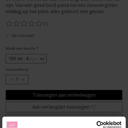
zijn. Van een goed bord pasta tot een zonovergoten
middag op het plein: alles gebeurt met gevoel
(0)
De beoordeling van dit product is
0
van de 5
Op voorraad
Maak een keuze:
*
Hoeveelheid:
Toevoegen aan winkelwagen
Aan verlanglijst toevoegen
Plaats bestelling