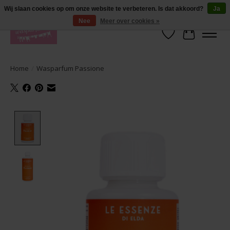
De lekkerste geuren wasparfum in uw eigen shop. Testers nodig? Ga naar
Wij slaan cookies op om onze website te verbeteren. Is dat akkoord?
Ja
producten --> wasparfum --> geurtester
Nee
Meer over cookies »
Verlanglijst
Winkelwa
Home
/
Wasparfum Passione
Product image slideshow Items