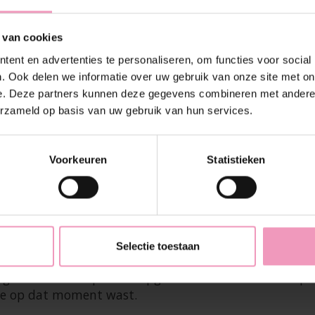
t is de perfecte geur voor je kleding, maar ook voor 
 van cookies
ent en advertenties te personaliseren, om functies voor social
. Ook delen we informatie over uw gebruik van onze site met on
e. Deze partners kunnen deze gegevens combineren met andere i
erzameld op basis van uw gebruik van hun services.
Voorkeuren
Statistieken
ntratie van wasparfum is zo sterk dat je slechts enke
rbeleving hebben we een aantal tips:
uikt. Doe een aantal druppels (
max. 5 ml
) in het spoe
chter toevoegen. Aanbevolen wordt om het eerst zonde
Selectie toestaan
t vettige laagje van wasverzachter.
ing wordt de wasparfum opgenomen in het laatste spoe
 je op dat moment wast.