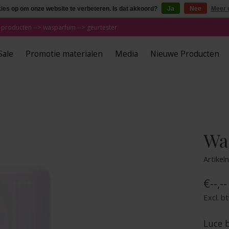
kies op om onze website te verbeteren. Is dat akkoord?
Ja
Nee
Meer 
 producten --> wasparfum --> geurtester
Sale
Promotie materialen
Media
Nieuwe Producten
Wa
Artike
€--,--
Excl. b
Luce b