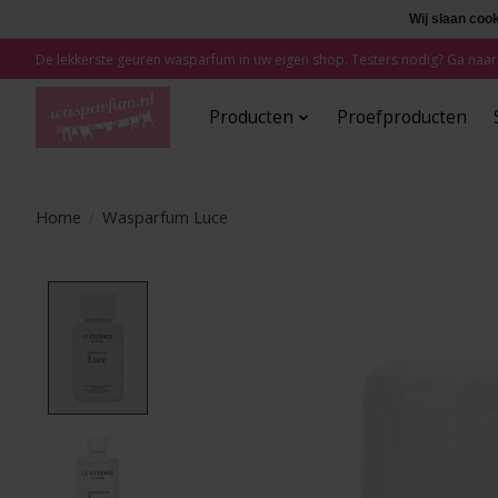
Wij slaan coo
De lekkerste geuren wasparfum in uw eigen shop. Testers nodig? Ga naar
Producten
Proefproducten
Home
/
Wasparfum Luce
Product image slideshow Items