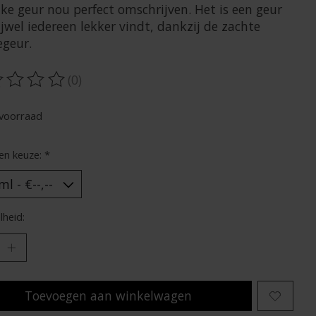
jke geur nou perfect omschrijven. Het is een geur
ijwel iedereen lekker vindt, dankzij de zachte
egeur.
(0)
oordeling van dit product is
0
van de 5
voorraad
en keuze:
*
heid:
Toevoegen aan winkelwagen