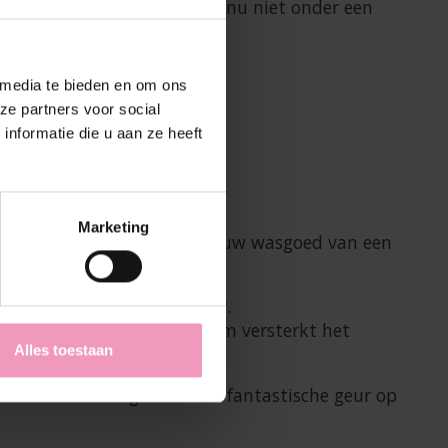
je beddengoed. Want wie wil nu niet onder een
 media te bieden en om ons
ze partners voor social
nformatie die u aan ze heeft
Marketing
le druppels nodig hebt om jouw wasgoed van een
lbakje van de wasverzachter.
r te proberen. De wasparfum versterkt het
Alles toestaan
lwater wat zorgt voor een fantastische geur op