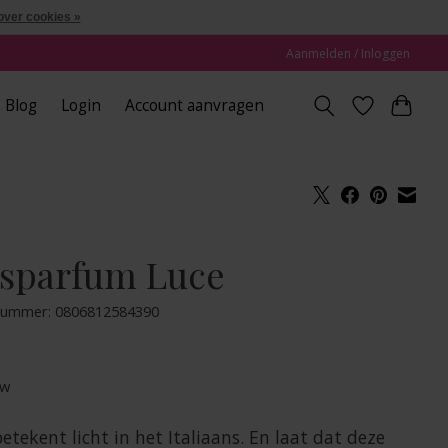
over cookies »
Aanmelden / Inloggen
Blog
Login
Account aanvragen
sparfum Luce
lnummer: 0806812584390
tw
etekent licht in het Italiaans. En laat dat deze