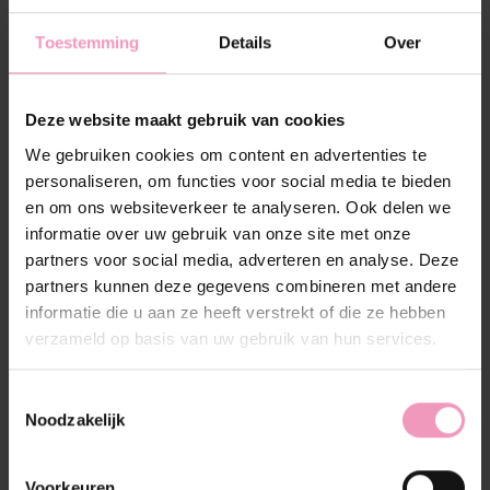
Agata (+€--,--)
Lavanda (+€--,--)
Toestemming
Details
Over
Yo Go (+€--,--)
E (+€--,--)
L (+€--,--)
Deze website maakt gebruik van cookies
D (+€--,--)
A (+€--,--)
We gebruiken cookies om content en advertenties te
Thomas (+€--,--)
personaliseren, om functies voor social media te bieden
Amore (+€--,--)
en om ons websiteverkeer te analyseren. Ook delen we
Christmas (+€--,--)
informatie over uw gebruik van onze site met onze
Bennessere (+€--,--)
partners voor social media, adverteren en analyse. Deze
Lava & Asciuga (+€--,--)
partners kunnen deze gegevens combineren met andere
Gemma Preziosa (+€--,--)
informatie die u aan ze heeft verstrekt of die ze hebben
Soffice (+€--,--)
verzameld op basis van uw gebruik van hun services.
J (+€--,--)
Pesco (+€--,--)
Sport (+€--,--)
Toestemmingsselectie
Magnolia (+€--,--)
Noodzakelijk
Quarzo (+€--,--)
Mamma (+€--,--)
Cocco (+€--,--)
Voorkeuren