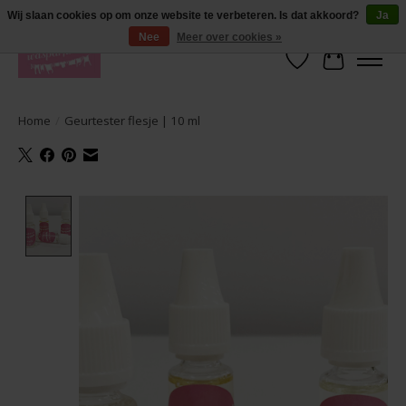
De lekkerste geuren wasparfum in uw eigen shop. Testers nodig? Ga naar
Wij slaan cookies op om onze website te verbeteren. Is dat akkoord?
Ja
producten --> wasparfum --> geurtester
Nee
Meer over cookies »
Verlanglijst
Winkelwa
Home
/
Geurtester flesje | 10 ml
Product image slideshow Items