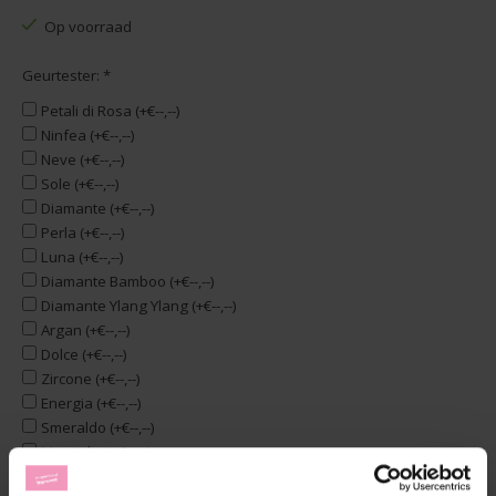
Op voorraad
Geurtester:
*
Petali di Rosa (+€--,--)
Ninfea (+€--,--)
Neve (+€--,--)
Sole (+€--,--)
Diamante (+€--,--)
Perla (+€--,--)
Luna (+€--,--)
Diamante Bamboo (+€--,--)
Diamante Ylang Ylang (+€--,--)
Argan (+€--,--)
Dolce (+€--,--)
Zircone (+€--,--)
Energia (+€--,--)
Smeraldo (+€--,--)
Marsiglia (+€--,--)
Aquamarina (+€--,--)