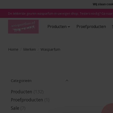
Wij slaan coo
De lekkerste geuren wasparfum in uw eigen shop. Testers nodig? Ga naar
Producten
Proefproducten
Home
/
Merken
/
Wasparfum
Categorieën
Producten
(132)
Proefproducten
(1)
Sale
(7)