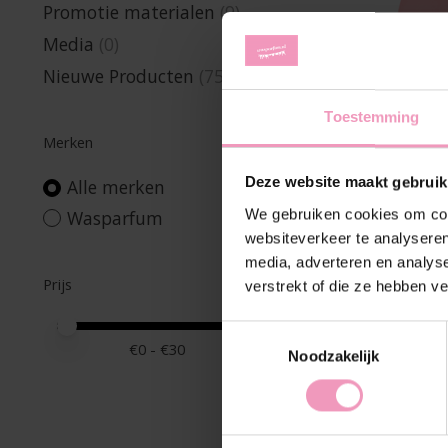
Promotie materialen
(9)
Media
(0)
Nieuwe Producten
(75)
Toestemming
Merken
Deze website maakt gebruik
Alle merken
We gebruiken cookies om cont
Wasparfum
websiteverkeer te analyseren
media, adverteren en analys
Prijs
verstrekt of die ze hebben v
Minimale prijswaarde
Price maximum value
Toestemmingsselectie
€
0
- €
30
Noodzakelijk