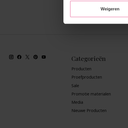
Weigeren
Categorieën
Producten
Proefproducten
Sale
Promotie materialen
Media
Nieuwe Producten