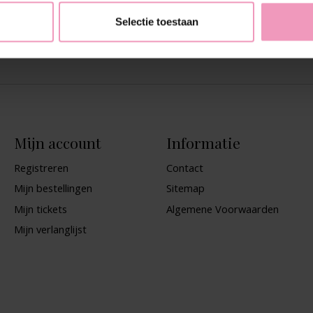
Selectie toestaan
Vor.
Eerste
Laatste
Mijn account
Informatie
Registreren
Contact
Mijn bestellingen
Sitemap
Mijn tickets
Algemene Voorwaarden
Mijn verlanglijst