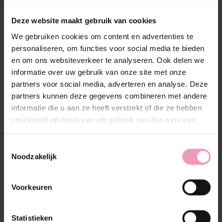
(0)
De beoordeling van dit product is
0
van de 5
Deze website maakt gebruik van cookies
Op voorraad
We gebruiken cookies om content en advertenties te
personaliseren, om functies voor social media te bieden
Hoeveelheid:
en om ons websiteverkeer te analyseren. Ook delen we
informatie over uw gebruik van onze site met onze
partners voor social media, adverteren en analyse. Deze
Toevoegen aan winkelwagen
partners kunnen deze gegevens combineren met andere
informatie die u aan ze heeft verstrekt of die ze hebben
Aan verlanglijst toevoegen
verzameld op basis van uw gebruik van hun services.
Plaats bestelling
Toestemmingsselectie
Toevoegen om te vergelijken
Noodzakelijk
Voorkeuren
Beschrijving
Reviews (0)
Statistieken