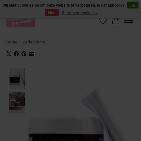
De lekkerste geuren wasparfum in uw eigen shop. Testers nodig? Ga naar
Wij slaan cookies op om onze website te verbeteren. Is dat akkoord?
Ja
producten --> wasparfum --> geurtester
Nee
Meer over cookies »
Verlanglijst
Winkelwa
Home
/
Zadelcrème
Product image slideshow Items