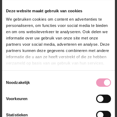
(0)
De beoordeling van dit product is
0
van de 5
Deze website maakt gebruik van cookies
Op voorraad
We gebruiken cookies om content en advertenties te
personaliseren, om functies voor social media te bieden
Hoeveelheid:
en om ons websiteverkeer te analyseren. Ook delen we
informatie over uw gebruik van onze site met onze
partners voor social media, adverteren en analyse. Deze
Toevoegen aan winkelwagen
partners kunnen deze gegevens combineren met andere
informatie die u aan ze heeft verstrekt of die ze hebben
Aan verlanglijst toevoegen
verzameld op basis van uw gebruik van hun services.
Plaats bestelling
Toestemmingsselectie
Toevoegen om te vergelijken
Noodzakelijk
Voorkeuren
Beschrijving
Reviews (0)
Statistieken