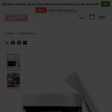
De lekkerste geuren wasparfum in uw eigen shop. Testers nodig? Ga naar
Wij slaan cookies op om onze website te verbeteren. Is dat akkoord?
Ja
producten --> wasparfum --> geurtester
Nee
Meer over cookies »
Verlanglijst
Winkelwa
Home
/
Zadelcrème
Product image slideshow Items