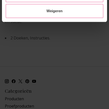
te voeden, te beschermen en zacht te houden. Bij
regelmatig gebruik herstelt het het droge en stijve
leer en beschermt het tegen het binnendringen van
Weigeren
dagelijks vuil. Voor alle leersoorten behalve Nubuck
en suède.
2 Doeken, Instructies.
Categorieën
Producten
Proefproducten