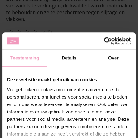
van zadels te verlengen, de kwaliteit van de materialen
te behouden en ze te beschermen tegen slijtage en
vlekken.
(0)
De beoordeling van dit product is
0
van de 5
Op voorraad
Hoeveelheid:
Toestemming
Details
Over
Deze website maakt gebruik van cookies
Toevoegen aan winkelwagen
We gebruiken cookies om content en advertenties te
personaliseren, om functies voor social media te bieden
Aan verlanglijst toevoegen
en om ons websiteverkeer te analyseren. Ook delen we
Plaats bestelling
informatie over uw gebruik van onze site met onze
partners voor social media, adverteren en analyse. Deze
Toevoegen om te vergelijken
partners kunnen deze gegevens combineren met andere
informatie die u aan ze heeft verstrekt of die ze hebben