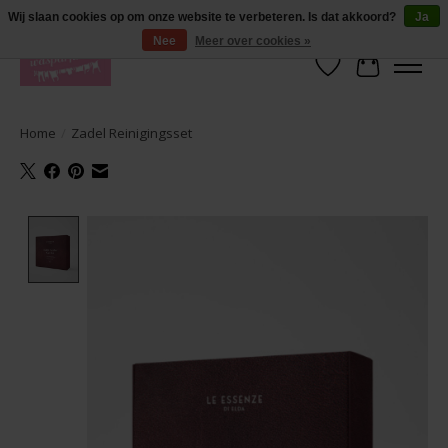
De lekkerste geuren wasparfum in uw eigen shop. Testers nodig? Ga naar
Wij slaan cookies op om onze website te verbeteren. Is dat akkoord?
Ja
producten --> wasparfum --> geurtester
Nee
Meer over cookies »
Verlanglijst
Winkelwa
Home
/
Zadel Reinigingsset
Product image slideshow Items