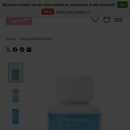
De lekkerste geuren wasparfum in uw eigen shop. Testers nodig? Ga naar
Wij slaan cookies op om onze website te verbeteren. Is dat akkoord?
Ja
producten --> wasparfum --> geurtester
Nee
Meer over cookies »
Verlanglijst
Winkelwa
Home
/
Wasparfum Neve
Product image slideshow Items