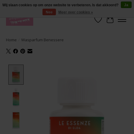
De lekkerste geuren wasparfum in uw eigen shop. Testers nodig? Ga naar
Wij slaan cookies op om onze website te verbeteren. Is dat akkoord?
Ja
producten --> wasparfum --> geurtester
Nee
Meer over cookies »
Verlanglijst
Winkelwa
Home
/
Wasparfum Benessere
Product image slideshow Items