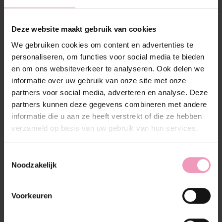
Deze website maakt gebruik van cookies
Beschrijving
Reviews (0)
We gebruiken cookies om content en advertenties te
personaliseren, om functies voor social media te bieden
en om ons websiteverkeer te analyseren. Ook delen we
Geur beschrijving
informatie over uw gebruik van onze site met onze
Benessere wasparfum waant je naar een zomerse dag
partners voor social media, adverteren en analyse. Deze
op het strand. Met zijn verfrissende citrusnoten,
partners kunnen deze gegevens combineren met andere
bloemige tederheid en rustieke, houtachtige basis
informatie die u aan ze heeft verstrekt of die ze hebben
voel je de zonnestralen al op je huid. Het resultaat is
verzameld op basis van uw gebruik van hun services.
een heerlijk zomerparfum dat een vleugje natuurlijke
frisheid en ontspanning toevoegt aan het dagelijkse
Toestemmingsselectie
wasritueel.
Noodzakelijk
Geurtype
Voorkeuren
Citrus, bloemig, rustiek, houtachtig