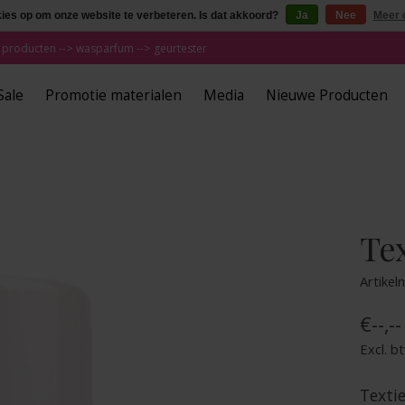
kies op om onze website te verbeteren. Is dat akkoord?
Ja
Nee
Meer 
 producten --> wasparfum --> geurtester
Sale
Promotie materialen
Media
Nieuwe Producten
Tex
Artike
€--,--
Excl. b
Textie