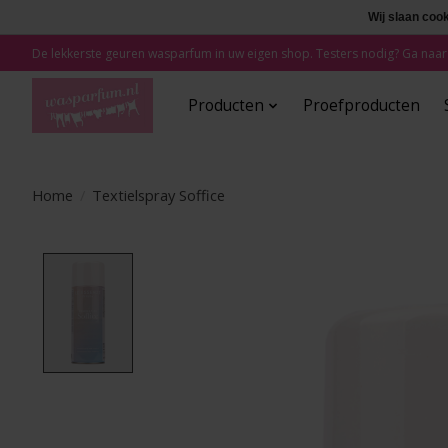
Wij slaan coo
De lekkerste geuren wasparfum in uw eigen shop. Testers nodig? Ga naar
Producten
Proefproducten
Home
/
Textielspray Soffice
Product image slideshow Items