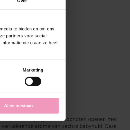
Over
 media te bieden en om ons
ze partners voor social
nformatie die u aan ze heeft
Marketing
 baby te weerspiegelen.
Alles toestaan
en baby te weerspiegelen. De topnoten openen met
het vertederende aroma van zachte babyhuid. Deze