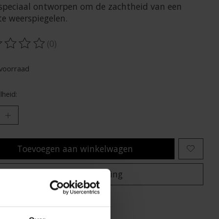
 speciaal ontworpen om de zachtheid van een
te weerspiegelen.
(0)
oordeling van dit product is
0
van de 5
voorraad
heid:
Toevoegen aan winkelwagen
Plaats bestelling
oegen om te vergelijken