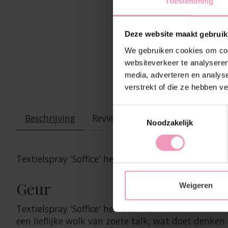
Toestemming
Deze website maakt gebruik
We gebruiken cookies om cont
websiteverkeer te analyseren
media, adverteren en analys
verstrekt of die ze hebben v
Toestemmingsselectie
Beschrijving
Reviews (0)
Noodzakelijk
Textielspray 'Soffice' heeft een tedere en kalmer
Geur
Weigeren
Textielspray 'Soffice' heeft een tedere en kalme
een lieflijke wolk van zoete talk, wat doet denk