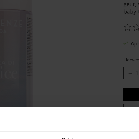
geur,
baby 
De be
Op 
Hoeveel
Toev