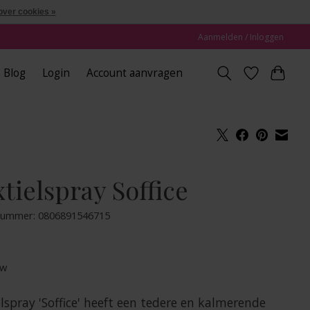
over cookies »
Aanmelden / Inloggen
Blog
Login
Account aanvragen
tielspray Soffice
lnummer: 0806891546715
tw
lspray 'Soffice' heeft een tedere en kalmerende