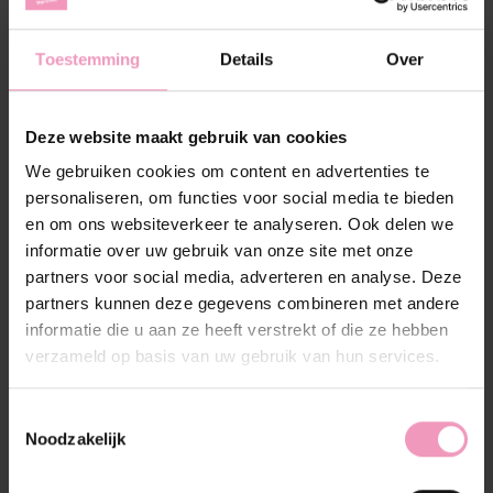
geur die je herkent van jeen actief moment. Buiten
zijn, bewegen en weer door.
Toestemming
Details
Over
(0)
De beoordeling van dit product is
0
van de 5
Op voorraad
Deze website maakt gebruik van cookies
We gebruiken cookies om content en advertenties te
Hoeveelheid:
personaliseren, om functies voor social media te bieden
en om ons websiteverkeer te analyseren. Ook delen we
informatie over uw gebruik van onze site met onze
partners voor social media, adverteren en analyse. Deze
Toevoegen aan winkelwagen
partners kunnen deze gegevens combineren met andere
Aan verlanglijst toevoegen
informatie die u aan ze heeft verstrekt of die ze hebben
verzameld op basis van uw gebruik van hun services.
Plaats bestelling
Toestemmingsselectie
Toevoegen om te vergelijken
Noodzakelijk