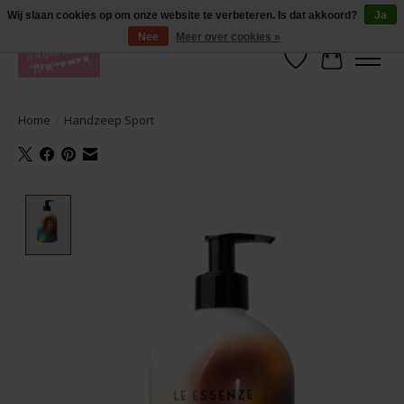
De lekkerste geuren wasparfum in uw eigen shop. Testers nodig? Ga naar
Wij slaan cookies op om onze website te verbeteren. Is dat akkoord?
Ja
producten --> wasparfum --> geurtester
Nee
Meer over cookies »
Verlanglijst
Winkelwa
Home
/
Handzeep Sport
Product image slideshow Items