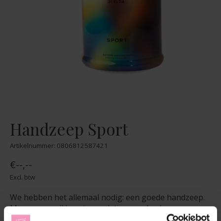
Handzeep Sport
Artikelnummer: 0806812587421
€--,--
Excl. btw
We hebben het allemaal nodig: een goede handzeep.
Maar soms wil je net even iets meer dan ‘gewoon
schoon’. Handzeep Sport is precies dat. Het is zo’n