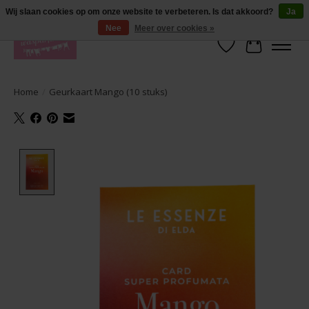
De lekkerste geuren wasparfum in uw eigen shop. Testers nodig? Ga naar
Wij slaan cookies op om onze website te verbeteren. Is dat akkoord?
Ja
producten --> wasparfum --> geurtester
Nee
Meer over cookies »
Verlanglijst
Winkelwa
Home
/
Geurkaart Mango (10 stuks)
Product image slideshow Items