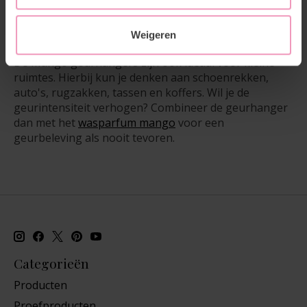
kleerhanger hangen. Zo krijgt je kleding een frisse,
schone geur en verspreidt de geur zich subtiel in de
Weigeren
ruimte.
De Mango geurhangers zijn ook ideaal voor kleine
ruimtes. Hierbij kun je denken aan schoenrekken,
auto's, rugzakken, tassen en koffers. Wil je de
geurintensiteit verhogen? Combineer de geurhanger
dan met het
wasparfum mango
voor een
geurbeleving als nooit tevoren.
Categorieën
Producten
Proefproducten