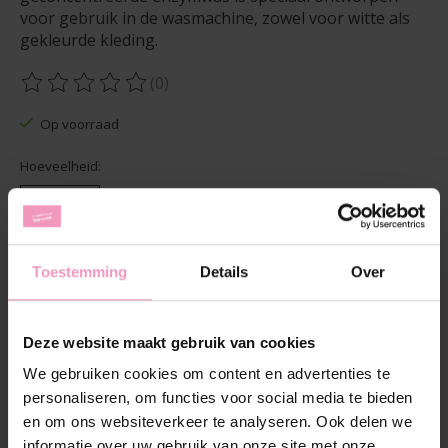
voor gebruik in de wasmachine, zowel voor witte als
gekleurde kleding.
(0)
De beoordeling van dit product is
0
van de 5
Op voorraad
Hoeveelheid:
Toevoegen aan winkelwagen
Toestemming
Details
Over
Aan verlanglijst toevoegen
Plaats bestelling
Deze website maakt gebruik van cookies
We gebruiken cookies om content en advertenties te
Toevoegen om te vergelijken
personaliseren, om functies voor social media te bieden
en om ons websiteverkeer te analyseren. Ook delen we
informatie over uw gebruik van onze site met onze