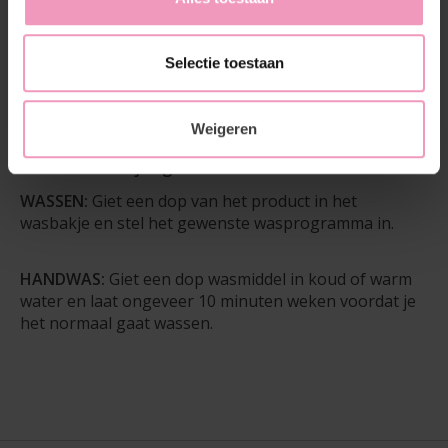
Wash Plus en geniet van onberispelijke resultaten.
Selectie toestaan
Hoeveelheid:
1000 ml
Wasbeurten:
ongeveer 33
Weigeren
Gebruiksaanwijzing:
WASSEN:
Giet een dop van het product in het
wasbakje en stel het gewenste wasprogramma in.
HANDWAS:
Giet een dop wasmiddel in koud of warm
water en laat ongeveer 10 minuten weken voordat je
het normaal gaat wassen.