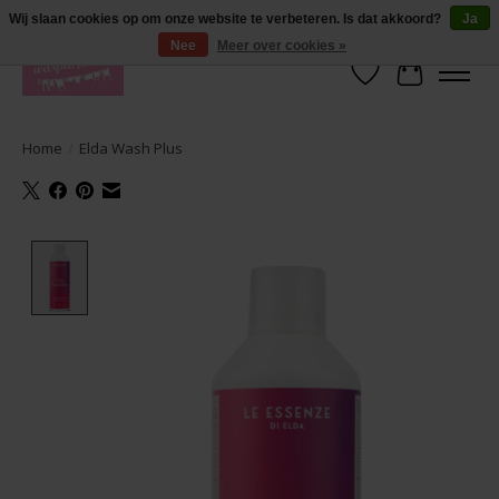
De lekkerste geuren wasparfum in uw eigen shop. Testers nodig? Ga naar
Wij slaan cookies op om onze website te verbeteren. Is dat akkoord?
Ja
producten --> wasparfum --> geurtester
Nee
Meer over cookies »
Verlanglijst
Winkelwa
Home
/
Elda Wash Plus
Product image slideshow Items