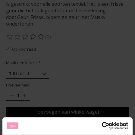
is geschikt voor alle soorten textiel. Het is een frisse
geur die het ook goed voor de herenkleding
doet.Geur: Frisse, bloemige geur met Musky
ondertonen
(0)
De beoordeling van dit product is
0
van de 5
Op voorraad
Maak een keuze:
*
Hoeveelheid:
Toevoegen aan winkelwagen
Aan verlanglijst toevoegen