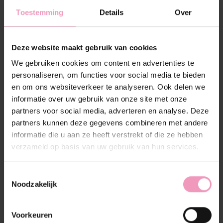
Plaats bestelling
Toestemming
Details
Over
Toevoegen om te vergelijken
Deze website maakt gebruik van cookies
We gebruiken cookies om content en advertenties te
Beschrijving
Reviews (0)
personaliseren, om functies voor social media te bieden
en om ons websiteverkeer te analyseren. Ook delen we
informatie over uw gebruik van onze site met onze
partners voor social media, adverteren en analyse. Deze
partners kunnen deze gegevens combineren met andere
informatie die u aan ze heeft verstrekt of die ze hebben
Verkoop adviesprijs
verzameld op basis van uw gebruik van hun services.
- 10 ml fles voor €1,75
Toestemmingsselectie
- 100 ml fles voor €9.95
Noodzakelijk
- 500 ml fles voor €24,95
Voorkeuren