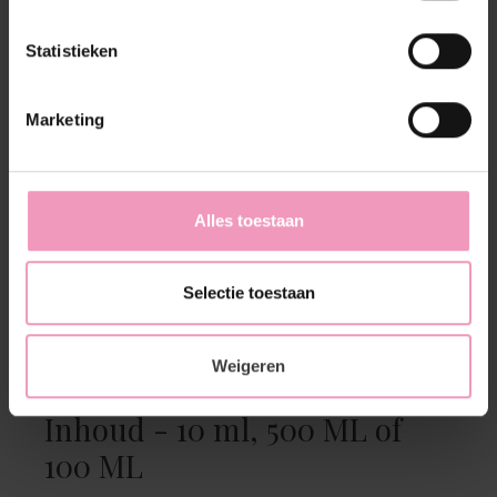
Geur beschrijving
Frisse, bloemige geur met Musky ondertonen.
Statistieken
Marketing
Jouw ervaring bij
Acquamarina wasparfum
Een verkoelende duik in de azuurblauwe
Alles toestaan
Middellandse zee bij Portofino; Een zwoel
zomerbriesje op een Mediterraan terras ergens
aan de betoverende kust van Amalfi. Je waant je
Selectie toestaan
intens gelukkig bij het ruiken van de heerlijk,
frisse geur van Acquamarina.
Weigeren
Inhoud - 10 ml, 500 ML of
100 ML