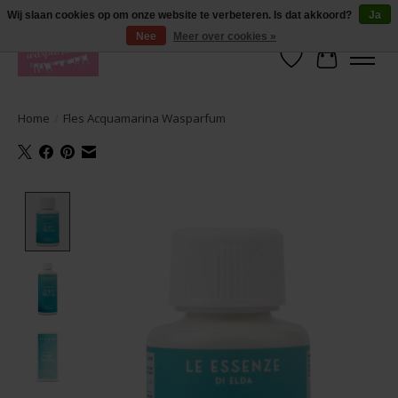
De lekkerste geuren wasparfum in uw eigen shop. Testers nodig? Ga naar
Wij slaan cookies op om onze website te verbeteren. Is dat akkoord?
Ja
producten --> wasparfum --> geurtester
Nee
Meer over cookies »
Verlanglijst
Winkelwa
Home
/
Fles Acquamarina Wasparfum
Product image slideshow Items