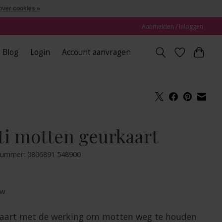
over cookies »
Aanmelden / Inloggen
Blog
Login
Account aanvragen
ti motten geurkaart
lnummer: 0806891 548900
tw
aart met de werking om motten weg te houden