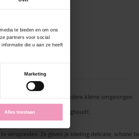
 media te bieden en om ons
ze partners voor social
nformatie die u aan ze heeft
Marketing
ekken, tassen, koffers of andere kleine omgevingen.

reinheid geeft en motten weghoudt.
Alles toestaan
jkomt.

er te verspreiden. Ze geven je kleding delicate, scho