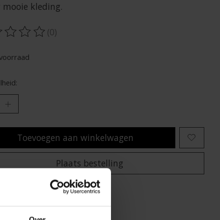
w mooie kleding.
(0)
oordeling van dit product is
0
van de 5
voorraad
heid:
Toevoegen aan winkelwagen
Plaats bestelling
oegen om te vergelijken
Over