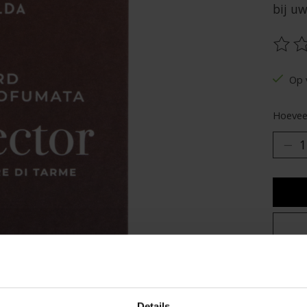
bij u
De be
Op 
Hoeveel
Toev
Details