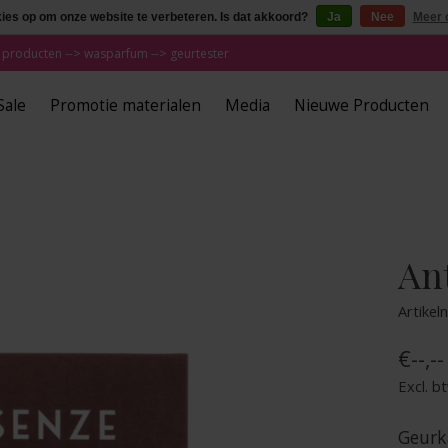
kies op om onze website te verbeteren. Is dat akkoord?
Ja
Nee
Meer 
 producten --> wasparfum --> geurtester
Sale
Promotie materialen
Media
Nieuwe Producten
An
Artike
€--,--
Excl. b
Geurk