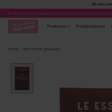
Wij slaan coo
De lekkerste geuren wasparfum in uw eigen shop. Testers nodig? Ga naar
Producten
Proefproducten
Home
/
Anti motten geurkaart
Product image slideshow Items