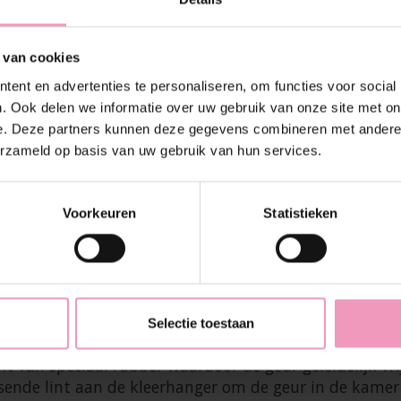
 van cookies
ent en advertenties te personaliseren, om functies voor social
. Ook delen we informatie over uw gebruik van onze site met on
e. Deze partners kunnen deze gegevens combineren met andere i
erzameld op basis van uw gebruik van hun services.
Voorkeuren
Statistieken
ermende tas en plaats deze in laden, kasten, schoenenr
 die langdurig een aangenaam gevoel van frisheid en 
Selectie toestaan
t van speciaal rubber waardoor de geur geleidelijk vri
passende lint aan de kleerhanger om de geur in de kam