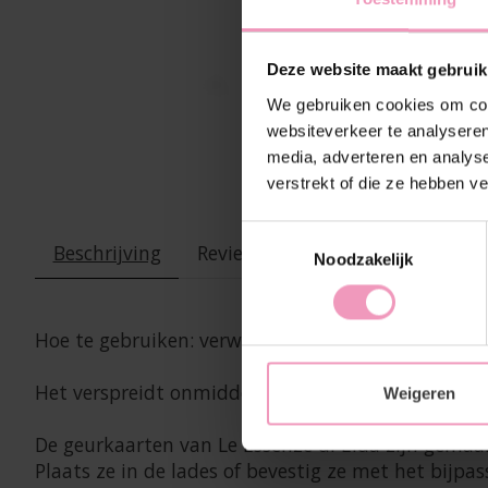
Deze website maakt gebruik
We gebruiken cookies om cont
websiteverkeer te analyseren
media, adverteren en analys
verstrekt of die ze hebben v
Toestemmingsselectie
Beschrijving
Reviews (0)
Noodzakelijk
Hoe te gebruiken: verwijder de kaart uit de besch
Het verspreidt onmiddellijk een omhullende geur,
Weigeren
De geurkaarten van Le Essenze di Elda zijn gemaak
Plaats ze in de lades of bevestig ze met het bij