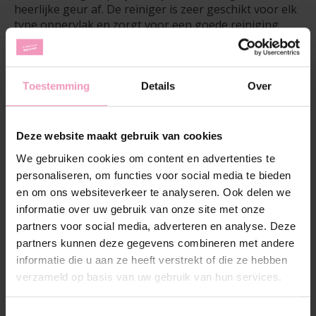
heerlijke geur af. De reiniger is zeer geschikt voor elk
type oppervlak en zorgt voor een goede reiniging,
zelfs tegen het meest hardnekkige vuil!
(0)
De beoordeling van dit product is
0
van de 5
Toestemming
Details
Over
Op voorraad
Hoeveelheid:
Deze website maakt gebruik van cookies
We gebruiken cookies om content en advertenties te
personaliseren, om functies voor social media te bieden
Toevoegen aan winkelwagen
en om ons websiteverkeer te analyseren. Ook delen we
informatie over uw gebruik van onze site met onze
Aan verlanglijst toevoegen
partners voor social media, adverteren en analyse. Deze
partners kunnen deze gegevens combineren met andere
Plaats bestelling
informatie die u aan ze heeft verstrekt of die ze hebben
verzameld op basis van uw gebruik van hun services.
Toevoegen om te vergelijken
Toestemmingsselectie