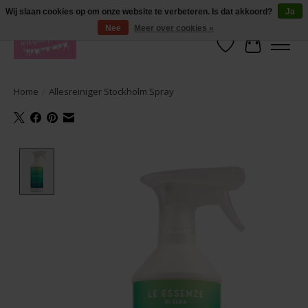
De lekkerste geuren wasparfum in uw eigen shop. Testers nodig? Ga naar
Wij slaan cookies op om onze website te verbeteren. Is dat akkoord?
Ja
producten --> wasparfum --> geurtester
Nee
Meer over cookies »
Verlanglijst
Winkelwa
Home
/
Allesreiniger Stockholm Spray
Product image slideshow Items