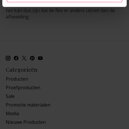
We gaan momenteel over op nieuwe verpakkingen,
het kan dus zijn dat de fles er anders uitziet dan de
afbeelding.
Categorieën
Producten
Proefproducten
Sale
Promotie materialen
Media
Nieuwe Producten